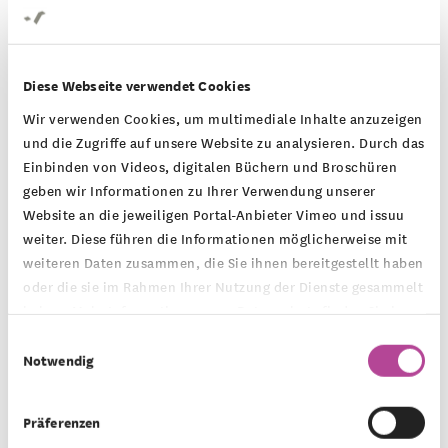
Alle Bilder
Diese Webseite verwendet Cookies
Wir verwenden Cookies, um multimediale Inhalte anzuzeigen
und die Zugriffe auf unsere Website zu analysieren. Durch das
Einbinden von Videos, digitalen Büchern und Broschüren
geben wir Informationen zu Ihrer Verwendung unserer
Für „Ein Teppich für Rheydt“ haben sie alte Tücher,
Website an die jeweiligen Portal-Anbieter Vimeo und issuu
weiter. Diese führen die Informationen möglicherweise mit
Stoffe, Wolle, Kleidungsstücke und sogar
weiteren Daten zusammen, die Sie ihnen bereitgestellt haben
Stofftieren ein Teppich für die ehemalige
oder die sie im Rahmen Ihrer Nutzung der Dienste gesammelt
Textilstadt gewebt. Vom überdimensionierten
haben. Mehr Informationen zum Datenschutz finden Sie in
unserer
Datenschutzerklärung
.
Einwilligungsauswahl
Webstuhl reicht er bereits über 20 Meter auf die
Notwendig
Straße hinaus. Dabei erzählt jedes mitgebrachte
Stück Stoff eine eigene Geschichte, die jeweils in
Präferenzen
wenigen Worten festgehalten ist.