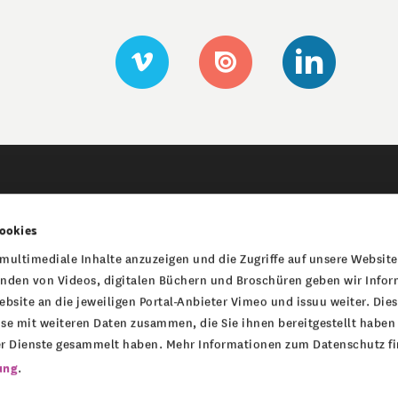
gation
Stiftungs Navigation
Stiftungen
ookies
Montag Stiftung Jugend und
ultimediale Inhalte anzuzeigen und die Zugriffe auf unsere Website
Montag Stiftung Urbane Rä
inden von Videos, digitalen Büchern und Broschüren geben wir Info
bsite an die jeweiligen Portal-Anbieter Vimeo und issuu weiter. Dies
Montag Stiftung Kunst und G
e mit weiteren Daten zusammen, die Sie ihnen bereitgestellt haben 
Montag Stiftung Denkwerkst
r Dienste gesammelt haben. Mehr Informationen zum Datenschutz fi
ung
.
Carl Richard Montag Förders