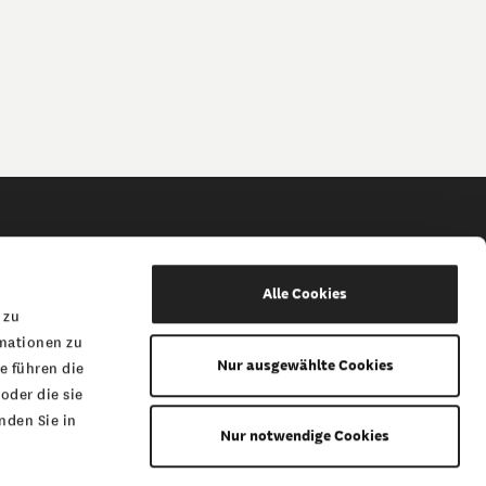
Alle Cookies
 Gesellschaft
 zu
ume
rmationen zu
Nur ausgewählte Cookies
e führen die
esellschaft
oder die sie
att
nden Sie in
Nur notwendige Cookies
tiftung