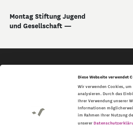
Montag Stiftung Jugend
und Gesellschaft —
Service Navigation
Service
Kontakt Navi
Kontakt
Diese Webseite verwendet C
Aktuelles
Presse
Wir verwenden Cookies, um m
Newsletter
Kontakt
analysieren. Durch das Einb
Ihrer Verwendung unserer We
Datenschutz
Impressum
Informationen möglicherweis
im Rahmen Ihrer Nutzung de
unserer
Datenschutzerklär