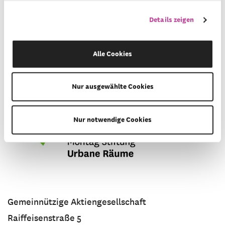
Details zeigen
zur Stiftung
Alle Cookies
Montag Stiftung Urbane Räume
Nur ausgewählte Cookies
Nur notwendige Cookies
Gemeinnützige Aktiengesellschaft
Raiffeisenstraße 5