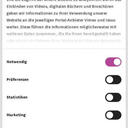
Einbinden von Videos, digitalen Büchern und Broschüren
geben wir Informationen zu Ihrer Verwendung unserer
Website an die jeweiligen Portal-Anbieter Vimeo und issuu
weiter. Diese führen die Informationen möglicherweise mit
weiteren Daten zusammen, die Sie ihnen bereitgestellt haben
oder die sie im Rahmen Ihrer Nutzung der Dienste gesammelt
haben. Mehr Informationen zum Datenschutz finden Sie in
unserer
Datenschutzerklärung
.
Einwilligungsauswahl
Gemeinnützige Stiftung
Notwendig
Raiffeisenstraße 5
53113 Bonn
Präferenzen
Telefon: +49 (0) 228 26716-554
Statistiken
Ansprechpartnerin:
Marketing
Frau Theresa Herzog
t.herzog@montag-stiftungen.de