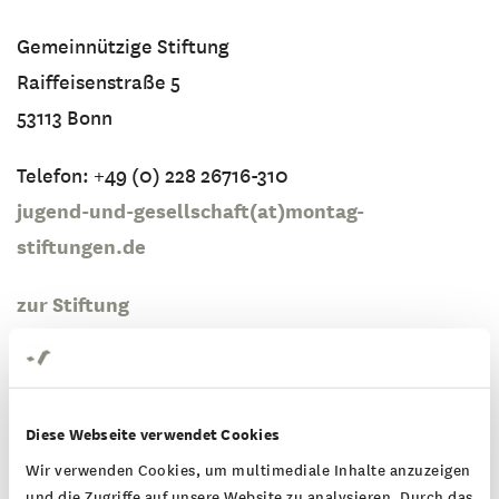
Gemeinnützige Stiftung
Raiffeisenstraße 5
53113 Bonn
Telefon: +49 (0) 228 26716-310
jugend-und-gesellschaft(at)montag-
stiftungen.de
zur Stiftung
Diese Webseite verwendet Cookies
Montag Stiftung Kunst und
Wir verwenden Cookies, um multimediale Inhalte anzuzeigen
Gesellschaft
und die Zugriffe auf unsere Website zu analysieren. Durch das