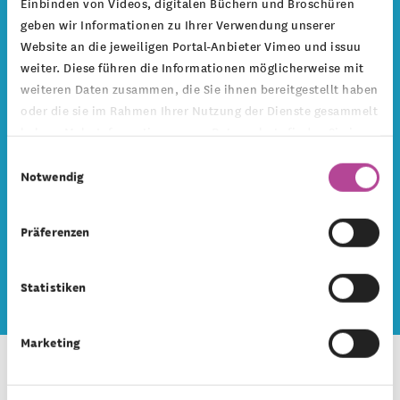
Einbinden von Videos, digitalen Büchern und Broschüren
geben wir Informationen zu Ihrer Verwendung unserer
Website an die jeweiligen Portal-Anbieter Vimeo und issuu
Pressemeldungen
weiter. Diese führen die Informationen möglicherweise mit
weiteren Daten zusammen, die Sie ihnen bereitgestellt haben
oder die sie im Rahmen Ihrer Nutzung der Dienste gesammelt
Hier finden Sie aktuelle Pressemitteilungen aus
haben. Mehr Informationen zum Datenschutz finden Sie in
allen Montag Stiftungen.
unserer
Datenschutzerklärung
.
Einwilligungsauswahl
Notwendig
zu den Pressemeldungen
Präferenzen
Statistiken
Marketing