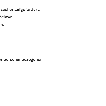
esucher aufgefordert,
öchten.
en.
der personenbezogenen