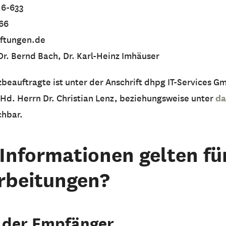
16-633
266
iftungen.de
Dr. Bernd Bach, Dr. Karl-Heinz Imhäuser
beauftragte ist unter der Anschrift dhpg IT-Services G
da
d. Herrn Dr. Christian Lenz, beziehungsweise unter
chbar.
 Informationen gelten für
rbeitungen?
n der Empfänger