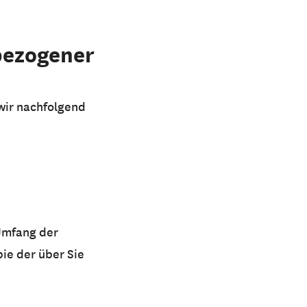
bezogener
wir nachfolgend
 Umfang der
ie der über Sie