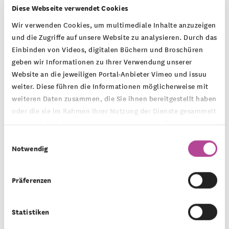
Diese Webseite verwendet Cookies
Wir verwenden Cookies, um multimediale Inhalte anzuzeigen
Welche Ziele verfolgen die Montag
und die Zugriffe auf unsere Website zu analysieren. Durch das
Einbinden von Videos, digitalen Büchern und Broschüren
Stiftungen?
geben wir Informationen zu Ihrer Verwendung unserer
Website an die jeweiligen Portal-Anbieter Vimeo und issuu
weiter. Diese führen die Informationen möglicherweise mit
weiteren Daten zusammen, die Sie ihnen bereitgestellt haben
Woher stammt das
oder die sie im Rahmen Ihrer Nutzung der Dienste gesammelt
haben. Mehr Informationen zum Datenschutz finden Sie in
Stiftungsvermögen?
unserer
Datenschutzerklärung
.
Einwilligungsauswahl
Notwendig
Präferenzen
Kann ich eine Förderung
beantragen?
Statistiken