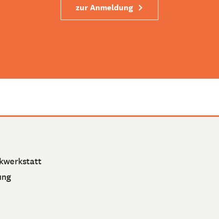
zur Anmeldung
kwerkstatt
ung