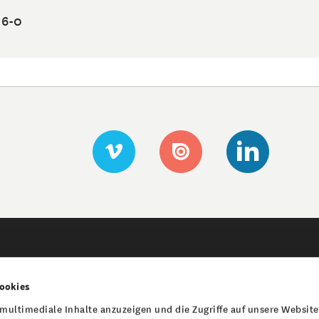
16-0
gation
Stiftungs Navigation
Stiftungen
ookies
Montag Stiftung Jugend und
ultimediale Inhalte anzuzeigen und die Zugriffe auf unsere Website