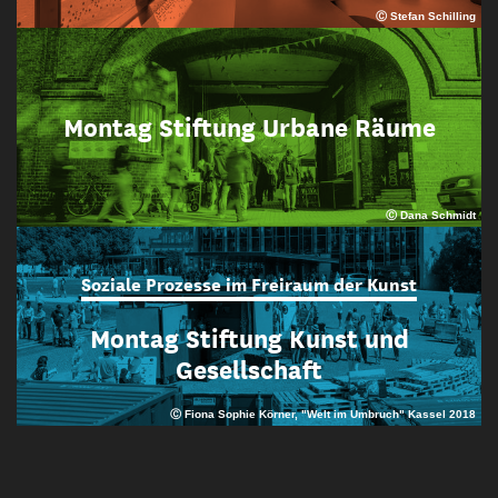
Ⓒ Stefan Schilling
Montag Stiftung Urbane Räume
Ⓒ Dana Schmidt
Soziale Prozesse im Freiraum der Kunst
Montag Stiftung Kunst und
Gesellschaft
Ⓒ Fiona Sophie Körner, "Welt im Umbruch" Kassel 2018