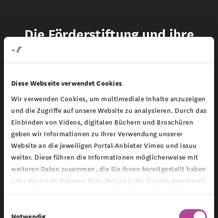
Die Förderstiftung und ihre
Denkwerkstatt
Diese Webseite verwendet Cookies
Wir verwenden Cookies, um multimediale Inhalte anzuzeigen
und die Zugriffe auf unsere Website zu analysieren. Durch das
Carl Richard Montag Förderstiftung
Einbinden von Videos, digitalen Büchern und Broschüren
geben wir Informationen zu Ihrer Verwendung unserer
Website an die jeweiligen Portal-Anbieter Vimeo und issuu
weiter. Diese führen die Informationen möglicherweise mit
weiteren Daten zusammen, die Sie ihnen bereitgestellt haben
oder die sie im Rahmen Ihrer Nutzung der Dienste gesammelt
Impulse für gesellschaftliche Veränderungsprozesse
haben. Mehr Informationen zum Datenschutz finden Sie in
unserer
Datenschutzerklärung
.
Einwilligungsauswahl
Montag Stiftung Denkwerkstatt
Notwendig