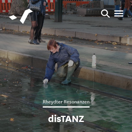
Rheydter Resonanzen
disTANZ