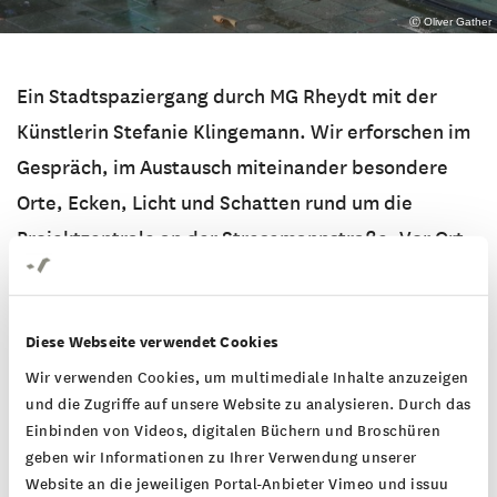
Ⓒ Oliver Gather
Ein Stadtspaziergang durch MG Rheydt mit der
Künstlerin Stefanie Klingemann. Wir erforschen im
Gespräch, im Austausch miteinander besondere
Orte, Ecken, Licht und Schatten rund um die
Projektzentrale an der Stresemannstraße. Vor Ort
werden wir im Dialog gemeinsam Zeichnungen auf
Gehwegen hinterlassen, die das Corona-Bedingte
Diese Webseite verwendet Cookies
Abstandhalten kreativ manifestieren und hier und
Wir verwenden Cookies, um multimediale Inhalte anzuzeigen
da eine neue Choreographie durch den öffentlichen
und die Zugriffe auf unsere Website zu analysieren. Durch das
Raum ermöglichen. Wege gehen, begehen,
Einbinden von Videos, digitalen Büchern und Broschüren
entdecken, aufzeichnen, aufzeigen, draufsteigen.
geben wir Informationen zu Ihrer Verwendung unserer
Website an die jeweiligen Portal-Anbieter Vimeo und issuu