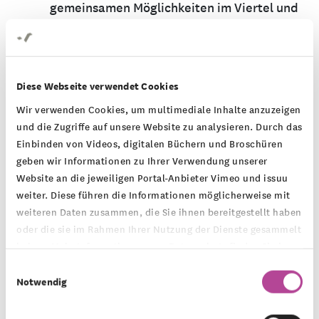
gemeinsamen Möglichkeiten im Viertel und
der Stadt weiter verankern sollen.
Zur Professionalisierung der Tätigkeit
machten sich die Aktiven mit einem
Diese Webseite verwendet Cookies
digitalen Management-Tool vertraut.
Wir verwenden Cookies, um multimediale Inhalte anzuzeigen
und die Zugriffe auf unsere Website zu analysieren. Durch das
Ab dem 13. März 2020: Lockdown.
Einbinden von Videos, digitalen Büchern und Broschüren
Aktivitäten und Planungen kamen vorläufig
geben wir Informationen zu Ihrer Verwendung unserer
Website an die jeweiligen Portal-Anbieter Vimeo und issuu
zum Stillstand. Das FreiFeld war offiziell
weiter. Diese führen die Informationen möglicherweise mit
gesperrt und die Einhaltung wurde, soweit
weiteren Daten zusammen, die Sie ihnen bereitgestellt haben
wie möglich, vom Verein kontrolliert.
oder die sie im Rahmen Ihrer Nutzung der Dienste gesammelt
haben. Mehr Informationen zum Datenschutz finden Sie in
Das Vorstandsmitglied Ron Kretzschmar
unserer
Datenschutzerklärung
.
Einwilligungsauswahl
nutzte die Zeit und realisierte den
Notwendig
Apothekengarten. Hier wachsen