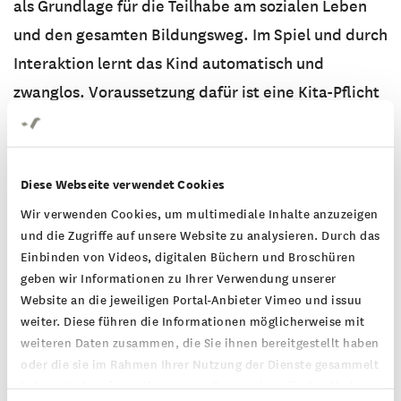
als Grundlage für die Teilhabe am sozialen Leben
und den gesamten Bildungsweg. Im Spiel und durch
Interaktion lernt das Kind automatisch und
zwanglos. Voraussetzung dafür ist eine Kita-Pflicht
in den letzten beiden Jahren vor der Einschulung.“
Auch den beruflichen Bereich haben die
Diese Webseite verwendet Cookies
Teilnehmerinnen und Teilnehmer in den Blick
Wir verwenden Cookies, um multimediale Inhalte anzuzeigen
genommen. Hier stimmten 96 Prozent dafür, dass
und die Zugriffe auf unsere Website zu analysieren. Durch das
es Berufsorientierungswochen für alle
Einbinden von Videos, digitalen Büchern und Broschüren
geben wir Informationen zu Ihrer Verwendung unserer
Jugendlichen geben soll und Jugendliche ohne
Website an die jeweiligen Portal-Anbieter Vimeo und issuu
Schulabschluss bessere Berufschancen erhalten
weiter. Diese führen die Informationen möglicherweise mit
sollen (88 Prozent Zustimmung).
weiteren Daten zusammen, die Sie ihnen bereitgestellt haben
oder die sie im Rahmen Ihrer Nutzung der Dienste gesammelt
haben. Mehr Informationen zum Datenschutz finden Sie in