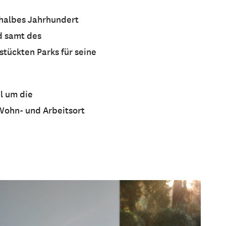
n halbes Jahrhundert
d samt des
tückten Parks für seine
l um die
 Wohn- und Arbeitsort