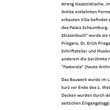
streng klassizistische, i
Antike entlehnten Formen
erbauten Villa befindet
des Palais Schaumburg. 
Skizzenbuch" wurde sie 
Priegers, Dr. Erich Prie
Schriftsteller und Musik
anderem die berühmte Ne
"Pastorale" (heute Arch
Das Bauwerk wurde im L
kurz vor Ende des 2. W
Decken wurden durch den
seitlichen Eingangslogg