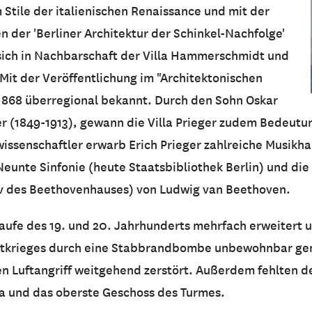
m Stile der italienischen Renaissance und mit der
 der 'Berliner Architektur der Schinkel-Nachfolge'
 sich in Nachbarschaft der Villa Hammerschmidt und
Mit der Veröffentlichung im "Architektonischen
1868 überregional bekannt. Durch den Sohn Oskar
ger (1849-1913), gewann die Villa Prieger zudem Bedeutun
wissenschaftler erwarb Erich Prieger zahlreiche Musikha
unte Sinfonie (heute Staatsbibliothek Berlin) und die
iv des Beethovenhauses) von Ludwig van Beethoven.
aufe des 19. und 20. Jahrhunderts mehrfach erweitert
eltkrieges durch eine Stabbrandbombe unbewohnbar g
 Luftangriff weitgehend zerstört. Außerdem fehlten de
ia und das oberste Geschoss des Turmes.