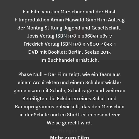
Ein Film von Jan Marschner und der Flash
Montag Stiftungen —
Filmproduktion Armin Maiwald GmbH im Auftrag
der Montag Stiftung Jugend und Gesellschaft.
Jovis Verlag ISBN 978-3-386859-387-7
Friedrich Verlag ISBN 978-3-7800-4843-1
DVD mit Booklet; Berlin, Seelze 2015
Im Buchhandel erhältlich.
Phase Null – Der Film zeigt, wie ein Team aus
Service Navigation
einem Architekten und einem Schulentwickler
Service
gemeinsam mit Schule, Schulträger und weiteren
Beteiligten die Eckdaten eines Schul- und
Kontakt Navigation
Raumprogramms entwickelt, das den Menschen
Kontakt
in der Schule und im Stadtteil in besonderer
Weise gerecht wird.
Stiftungs Navigation
Stiftungen
Mehr zum Film