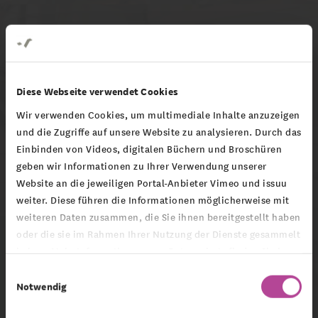
Diese Webseite verwendet Cookies
Wir verwenden Cookies, um multimediale Inhalte anzuzeigen
Montag Stiftung Urbane Räume
und die Zugriffe auf unsere Website zu analysieren. Durch das
Einbinden von Videos, digitalen Büchern und Broschüren
Inside Oberbarmen - Staffel 2 - Teil
geben wir Informationen zu Ihrer Verwendung unserer
9 mit Sivan
Website an die jeweiligen Portal-Anbieter Vimeo und issuu
weiter. Diese führen die Informationen möglicherweise mit
weiteren Daten zusammen, die Sie ihnen bereitgestellt haben
oder die sie im Rahmen Ihrer Nutzung der Dienste gesammelt
haben. Mehr Informationen zum Datenschutz finden Sie in
unserer
Datenschutzerklärung
.
Um externe Inhalte anzuzeigen,
Einwilligungsauswahl
Notwendig
aktivieren Sie bitte Cookies der
Kategorie "Marketing". Weitere