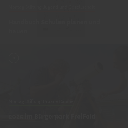
Montag Stiftung Jugend und Gesellschaft
Handbuch Schulen planen und
bauen
Montag Stiftung Urbane Räume
2025 im Bürgerpark FreiFeld