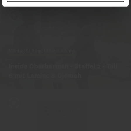
Montag Stiftung Urbane Räume
Inside Oberbarmen - Staffel 2 - Teil
6 mit Lamine & Djomah