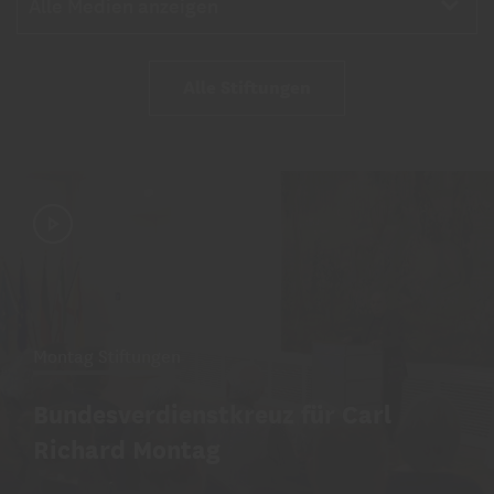
Alle Medien anzeigen
Alle Stiftungen
Montag Stiftungen
Bundesverdienstkreuz für Carl
Richard Montag