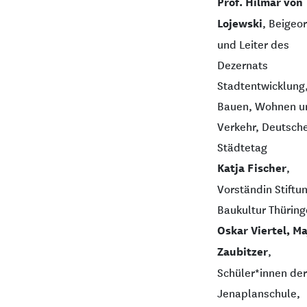
Prof. Hilmar von
Lojewski
, Beigeo
und Leiter des
Dezernats
Stadtentwicklung
Bauen, Wohnen u
Verkehr, Deutsch
Städtetag
Katja Fischer
,
Vorständin Stiftu
Baukultur Thürin
Oskar Viertel, Ma
Zaubitzer
,
Schüler*innen der
Jenaplanschule,