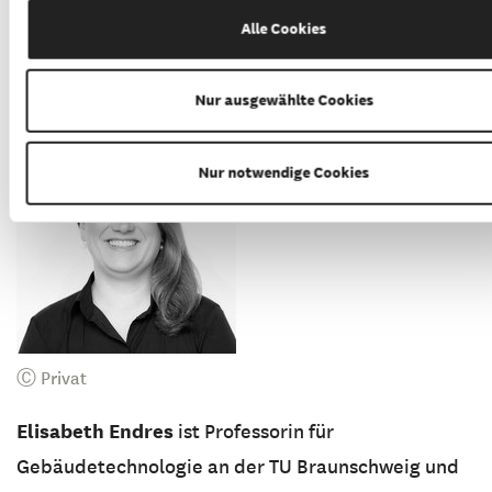
initiierten transdisziplinären Team, zunächst als
Alle Cookies
Critical Friend und ab LP3 als Vertreterin des
verantwortlichen Architekturbüros.
Nur ausgewählte Cookies
Nur notwendige Cookies
Ⓒ Privat
Elisabeth Endres
ist Professorin für
Gebäudetechnologie an der TU Braunschweig und