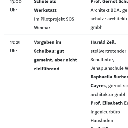
13:00
Schule als
Prof. Gernot Sch
Uhr
Werkstatt
Architekt BDA, ge
schulz : architekt
Im Pilotprojekt SOS
gmbh
Weimar
13:25
Vorgaben im
Harald Zeil
,
Uhr
Schulbau: gut
stellvertretender
Schulleiter,
gemeint, aber nicht
Jenaplanschule 
zielführend
Raphaella Burhe
Cayres
, gernot sc
architektur gmbh
Prof. Elisabeth 
Ingenieurbüro
Hausladen