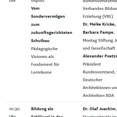
Uhr
Impuls
Bundesvorsitzend
Vom
Verbandes Bildu
Sondervermögen
Erziehung (VBE)
Dr. Meike Kricke,
zum
Barbara Pampe
,
zukunftsgerichteten
Montag Stiftung 
Schulbau
und Gesellschaft
Pädagogische
Alexander Poetz
Visionen als
Präsident
Fundament für
Bundesvorstand,
Lernräume
Deutscher
Architektinnen un
Architekten BDA
10:30
Bildung als
Dr. Olaf Joachim
,
Uhr
Schlüssel in der
Staatssekretär im