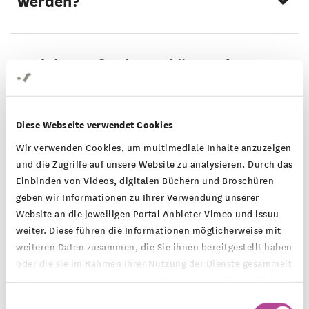
werden?
Welche Maßnahmen können in
einem solchen Projekt konkret
gefördert werden?
Diese Webseite verwendet Cookies
Wir verwenden Cookies, um multimediale Inhalte anzuzeigen
und die Zugriffe auf unsere Website zu analysieren. Durch das
Wie sind Mittel der Säule I
Einbinden von Videos, digitalen Büchern und Broschüren
abzugrenzen von kommunalen
geben wir Informationen zu Ihrer Verwendung unserer
Website an die jeweiligen Portal-Anbieter Vimeo und issuu
Mitteln für die Instandhaltung der
weiter. Diese führen die Informationen möglicherweise mit
Schulgebäude?
weiteren Daten zusammen, die Sie ihnen bereitgestellt haben
oder die sie im Rahmen Ihrer Nutzung der Dienste gesammelt
haben. Mehr Informationen zum Datenschutz finden Sie in
Prozess und Prozessbegleitung
unserer
Datenschutzerklärung
.
Einwilligungsauswahl