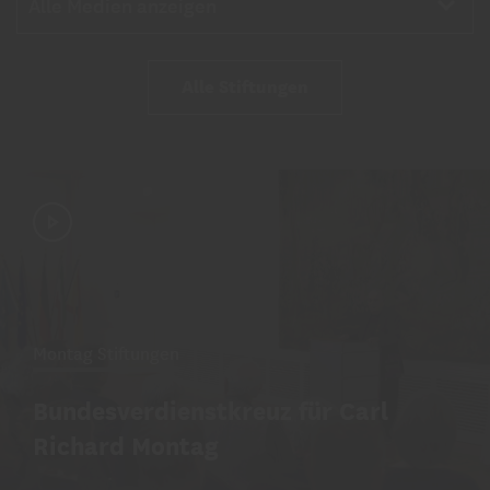
Alle Medien anzeigen
Alle Stiftungen
Montag Stiftungen
Bundesverdienstkreuz für Carl
Richard Montag