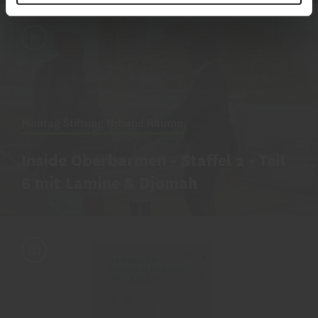
Montag Stiftung Urbane Räume
Inside Oberbarmen - Staffel 2 - Teil
6 mit Lamine & Djomah