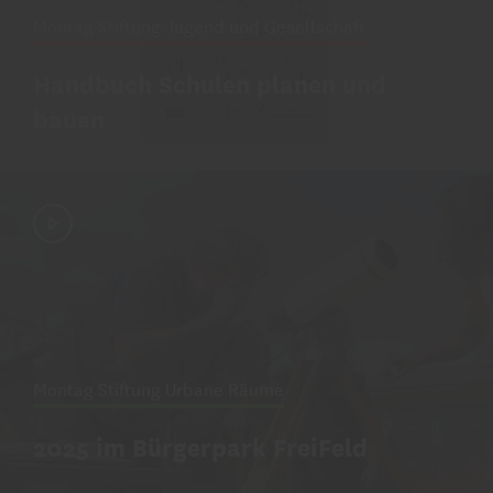
Montag Stiftung Jugend und Gesellschaft
Handbuch Schulen planen und
bauen
Montag Stiftung Urbane Räume
2025 im Bürgerpark FreiFeld