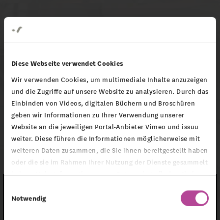
Diese Webseite verwendet Cookies
Wir verwenden Cookies, um multimediale Inhalte anzuzeigen
Montag Stiftung Urbane Räume
und die Zugriffe auf unsere Website zu analysieren. Durch das
Einbinden von Videos, digitalen Büchern und Broschüren
Inside Oberbarmen - Staffel 2 - Teil
geben wir Informationen zu Ihrer Verwendung unserer
9 mit Sivan
Website an die jeweiligen Portal-Anbieter Vimeo und issuu
weiter. Diese führen die Informationen möglicherweise mit
weiteren Daten zusammen, die Sie ihnen bereitgestellt haben
oder die sie im Rahmen Ihrer Nutzung der Dienste gesammelt
haben. Mehr Informationen zum Datenschutz finden Sie in
unserer
Datenschutzerklärung
.
Einwilligungsauswahl
Um externe Inhalte anzuzeigen, aktivieren Sie
Notwendig
bitte Cookies der Kategorie "Marketing". Weitere