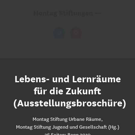
Montag Stiftungen —
Lebens- und Lernräume
Service Navigation
Service
für die Zukunft
(Ausstellungsbroschüre)
Kontakt Navigation
Kontakt
Montag Stiftung Urbane Räume,
Stiftungs Navigation
Stiftungen
Montag Stiftung Jugend und Gesellschaft (Hg.)
36 Seiten; Bonn 2010