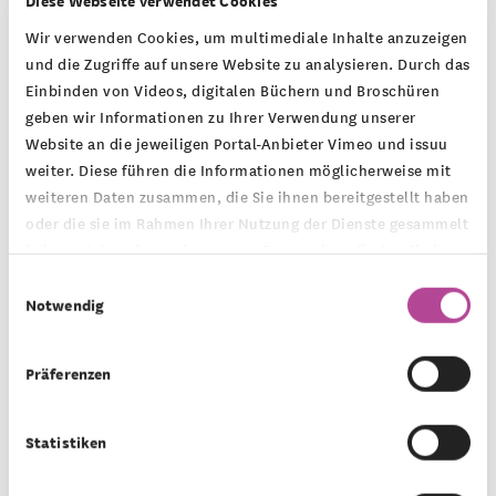
Diese Webseite verwendet Cookies
Wir verwenden Cookies, um multimediale Inhalte anzuzeigen
„Die Herausforderungen durch den Klimawandel
und die Zugriffe auf unsere Website zu analysieren. Durch das
sind immens. Doch im kleinen lokalen Rahmen
Einbinden von Videos, digitalen Büchern und Broschüren
lassen sich praktische Lösungen finden, umsetzen
geben wir Informationen zu Ihrer Verwendung unserer
Website an die jeweiligen Portal-Anbieter Vimeo und issuu
und leben. Dazu gehören: Bodenaufwertung durch
weiter. Diese führen die Informationen möglicherweise mit
Fruchtfolgen, Mehrfachnutzung von natürlichen
weiteren Daten zusammen, die Sie ihnen bereitgestellt haben
Ressourcen durch intelligent gestaltete Kreisläufe,
oder die sie im Rahmen Ihrer Nutzung der Dienste gesammelt
haben. Mehr Informationen zum Datenschutz finden Sie in
Senkung des ökologischen Fußabdrucks,
unserer
Datenschutzerklärung
.
Einwilligungsauswahl
Wohnraum als Gemeinschaftseigentum von
Notwendig
Individuen und gegenseitige Unterstützung durch
kooperative Organisation der Nachbarschaft. Wir
Präferenzen
planen klimaneutrale und klimapositive Lösungen
auszutesten, langfristig zu erforschen und das
Statistiken
Wissen weiter zu geben - unter anderem in dem