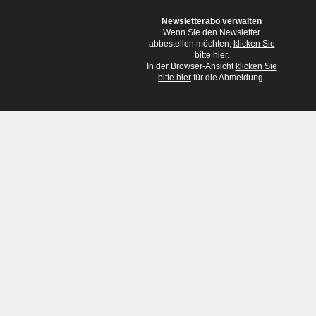
Newsletterabo verwalten
Wenn Sie den Newsletter
abbestellen möchten,
klicken Sie
bitte hier
.
In der Browser-Ansicht
klicken Sie
bitte hier
für die Abmeldung.