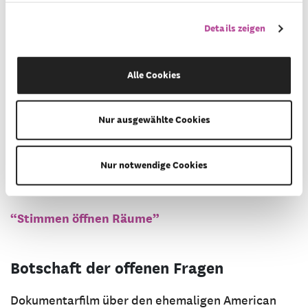
denkmalgeschützte Club leer.
Details zeigen
Stimmen öffnen Räume
Alle Cookies
2025 haben wir mit ehemaligen Clubgästen,
Angestellten, Anwohner*innen und
Nur ausgewählte Cookies
Zwischennutzer*innen gesprochen und sie zu ihren
ganz persönlichen Erinnerungen an den Club und
Nur notwendige Cookies
ihren Visionen für die Zukunft befragt.
“Stimmen öffnen Räume”
Botschaft der offenen Fragen
Dokumentarfilm über den ehemaligen American