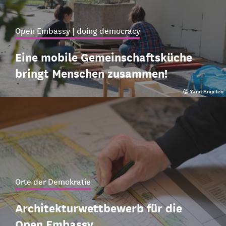
Open Embassy | doing democracy
Eine mobile Gemeinschaftsküche
bringt Menschen zusammen!
Ⓒ Yann Engelen
Orte der Demokratie
Architekturwettbewerb für die
Open Embassy