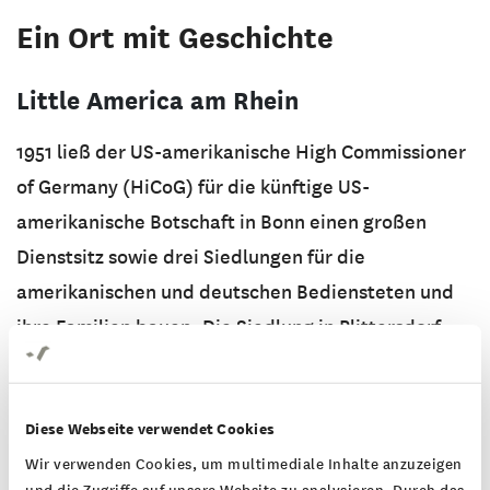
Ein Ort mit Geschichte
Little America am Rhein
1951 ließ der US-amerikanische High Commissioner
of Germany (HiCoG) für die künftige US-
amerikanische Botschaft in Bonn einen großen
Dienstsitz sowie drei Siedlungen für die
amerikanischen und deutschen Bediensteten und
ihre Familien bauen. Die Siedlung in Plittersdorf
umfasste neben großzügigen Wohnanlagen, einer
Schule mit verschiedenen Sportplätzen, einer
Diese Webseite verwendet Cookies
Kirche, einem Einkaufszentrum und einem Kino
Wir verwenden Cookies, um multimediale Inhalte anzuzeigen
auch ein Clubgebäude als Kulturzentrum, den
und die Zugriffe auf unsere Website zu analysieren. Durch das